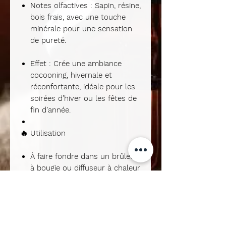
Notes olfactives
: Sapin, résine,
bois frais, avec une touche
minérale pour une sensation
de pureté.
Effet
: Crée une ambiance
cocooning, hivernale et
réconfortante, idéale pour les
soirées d’hiver ou les fêtes de
fin d’année.
🔥
Utilisation
À faire fondre dans un brûleur
à bougie ou diffuseur à chaleur
douce
Durée de diffusion
: Environ 7
à 8 heures par fondant