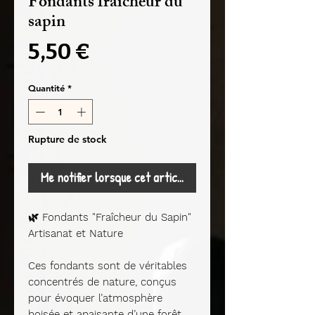
Fondants fraîcheur du
sapin
Prix
5,50 €
Quantité
*
Rupture de stock
Me notifier lorsque cet article est disponible
🌿
Fondants "Fraîcheur du Sapin"
Artisanat et Nature
Ces fondants sont de véritables
concentrés de nature, conçus
pour évoquer l’atmosphère
boisée et apaisante d’une forêt