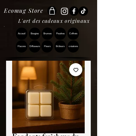
Ecomug Store
L'art des cadeaux originaux
Acceuil
Bougies
Brumes
Poudres
Coffrets
Flacons
Diffuseurs
Fleurs
Brûleurs
créations