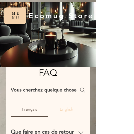
ME
Ecomug Store
NU
FAQ
Français
English
Que faire en cas de retour