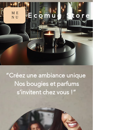
ME
Ecomug Store
NU
“Créez une ambiance unique
Nos bougies et parfums
s’invitent chez vous !”