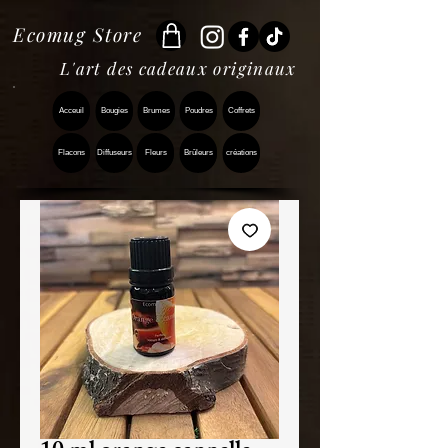
Ecomug Store
L'art des cadeaux originaux
Acceuil
Bougies
Brumes
Poudres
Coffrets
Flacons
Diffuseurs
Fleurs
Brûleurs
créations