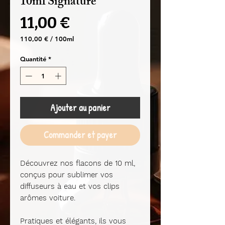
10ml Signature
Prix
11,00 €
110,00 €
/
100ml
110,00 €
pour
Quantité
*
100
Millilitres
Ajouter au panier
Commander et payer
Découvrez nos flacons de 10 ml,
conçus pour sublimer vos
diffuseurs à eau et vos clips
arômes voiture.
Pratiques et élégants, ils vous