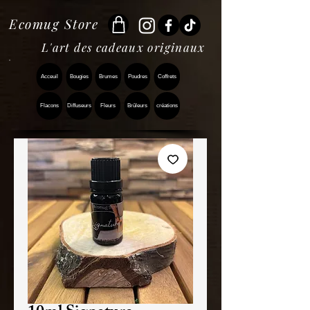
Ecomug Store
L'art des cadeaux originaux
Acceuil
Bougies
Brumes
Poudres
Coffrets
Flacons
Diffuseurs
Fleurs
Brûleurs
créations