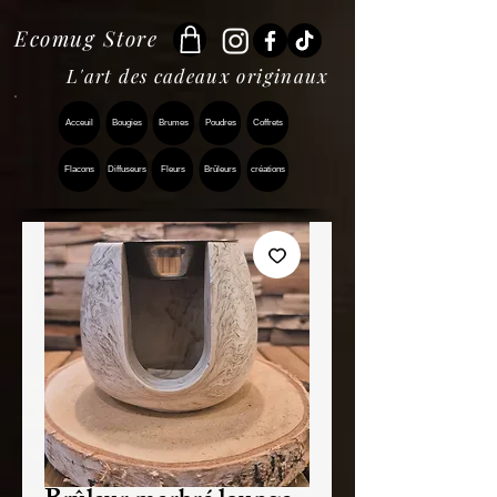
Ecomug Store
L'art des cadeaux originaux
Acceuil
Bougies
Brumes
Poudres
Coffrets
Flacons
Diffuseurs
Fleurs
Brûleurs
créations