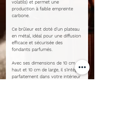
volatils) et permet une
production à faible empreinte
carbone.
Ce brûleur est doté d’un
plateau
en métal
, idéal pour une diffusion
efficace et sécurisée des
fondants parfumés.
Avec ses dimensions de
10 cm de
haut et 10 cm de large
, il s’intègre
parfaitement dans votre intérieur
tout en restant fonctionnel et
élégant.
Chaque pièce est
fabriquée à la
main
, rendant chaque brûleur
unique. Les variations de couleur
et de texture font partie de son
charme : chaque exemplaire