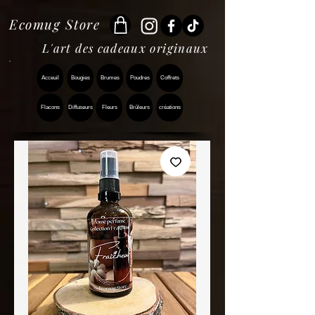
Ecomug Store
L'art des cadeaux originaux
Acceuil
Bougies
Brumes
Poudres
Coffrets
Flacons
Diffuseurs
Fleurs
Brûleurs
créations