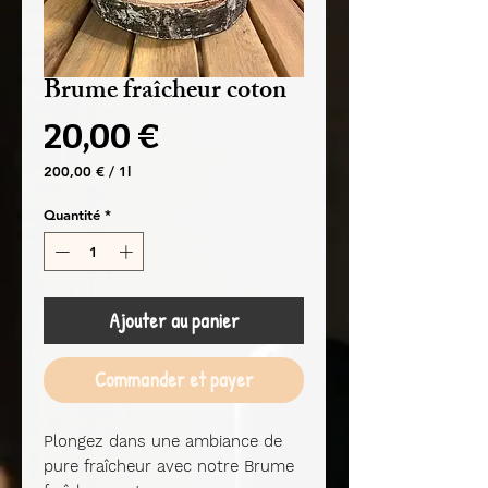
Brume fraîcheur coton
Prix
20,00 €
200,00 €
/
1l
200,00 €
pour
Quantité
*
1
Litre
Ajouter au panier
Commander et payer
Plongez dans une ambiance de
pure fraîcheur avec notre Brume