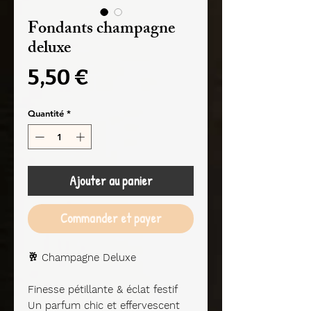
Fondants champagne
deluxe
Prix
5,50 €
Quantité
*
Ajouter au panier
Commander et payer
🥂
Champagne Deluxe
Finesse pétillante & éclat festif
Un parfum chic et effervescent