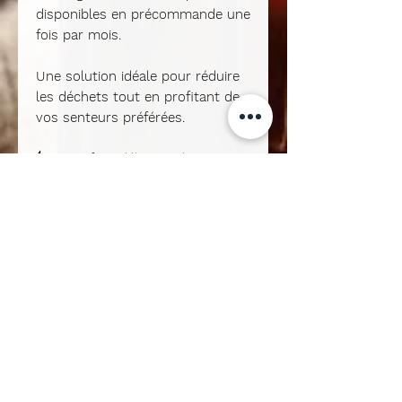
disponibles en précommande
une
fois par mois
.
Une solution idéale pour réduire
les déchets tout en profitant de
vos senteurs préférées.
🕯️
Un parfum délicat et longue
durée
Chaque pastille de
41 g
libère ses arômes pendant
environ 8 heures
, grâce à une
fonte lente et homogène.
Pour optimiser votre
consommation et préserver votre
brûleur, nous recommandons
l’utilisation
d’une demi-pastille
accompagnée d’
une bougie
chauffe-plat de 4 heures
.