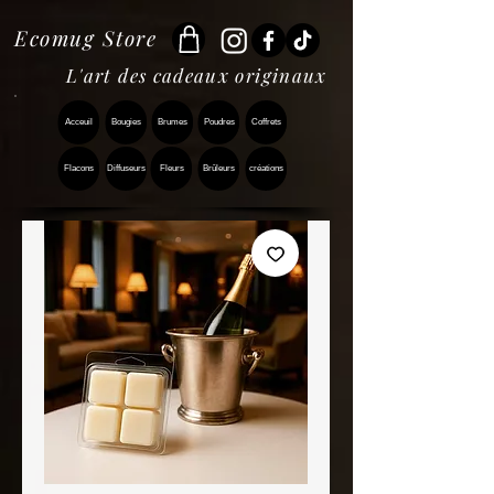
Ecomug Store
L'art des cadeaux originaux
Acceuil
Bougies
Brumes
Poudres
Coffrets
Flacons
Diffuseurs
Fleurs
Brûleurs
créations