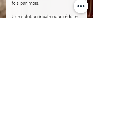
fois par mois
.
Une solution idéale pour réduire
les déchets tout en profitant de
vos senteurs préférées.
🕯️
Un parfum délicat et longue
durée
Chaque pastille de
41 g
libère ses arômes pendant
environ 8 heures
, grâce à une
fonte lente et homogène.
Pour optimiser votre
consommation et préserver votre
brûleur, nous recommandons
l’utilisation
d’une demi-pastille
accompagnée d’
une bougie
chauffe-plat de 4 heures
.
✨
Pourquoi choisir nos fondants