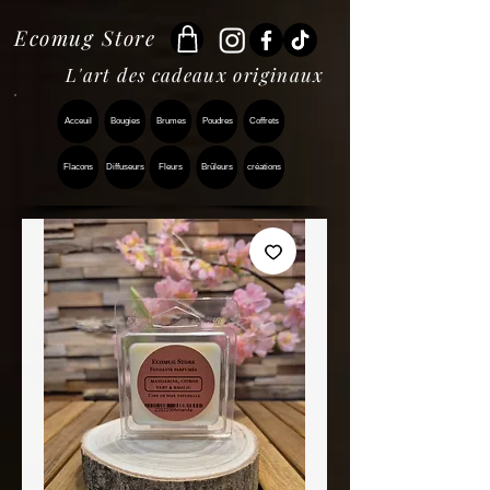
Ecomug Store
L'art des cadeaux originaux
Acceuil
Bougies
Brumes
Poudres
Coffrets
Flacons
Diffuseurs
Fleurs
Brûleurs
créations