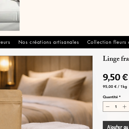
teurs
Nos créations artisanales
Collection fleurs
Linge fra
9,50 €
95,00 €
/
1kg
95,00 €
pour
Quantité
*
1
Kilogramme
Ajouter au