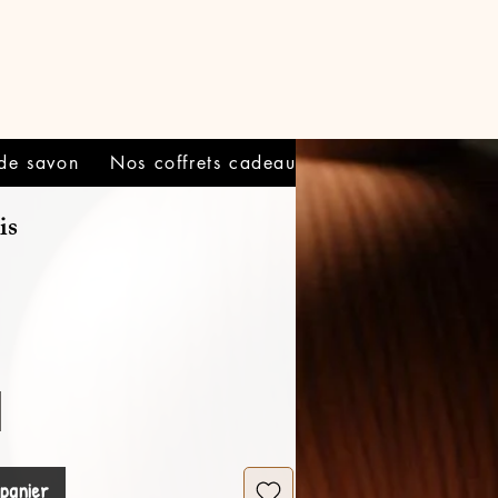
 de savon
Nos coffrets cadeaux
Informations
is
Prix
 panier