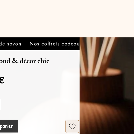
 de savon
Nos coffrets cadeaux
Informations
rond & décor chic
Prix
 €
 panier