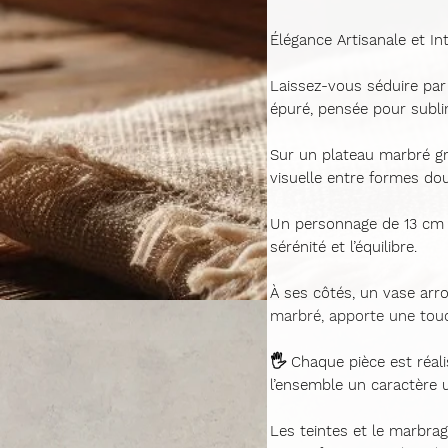
Élégance Artisanale et In
Laissez-vous séduire par 
épuré, pensée pour subli
Sur un
plateau marbré gr
visuelle entre formes do
Un
personnage de 13 cm
sérénité et l’équilibre.
À ses côtés, un
vase arr
marbré
, apporte une touc
🖐️
Chaque pièce est réal
l’ensemble un caractère 
Les
teintes et le marbra