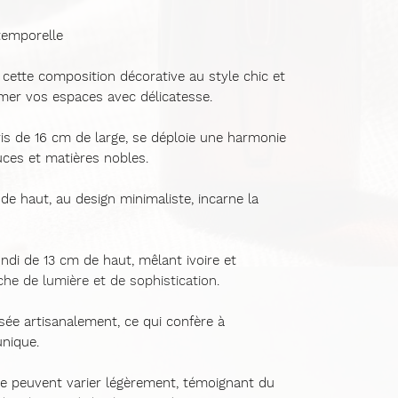
temporelle
cette composition décorative au style chic et
mer vos espaces avec délicatesse.
is de 16 cm de large
, se déploie une harmonie
uces et matières nobles.
 de haut
, au design minimaliste, incarne la
ondi de 13 cm de haut
, mêlant
ivoire et
he de lumière et de sophistication.
isée artisanalement
, ce qui confère à
unique.
ge peuvent varier légèrement
, témoignant du