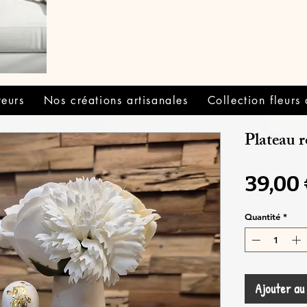
teurs
Nos créations artisanales
Collection fleurs
Plateau 
39,00
Quantité
*
Ajouter au