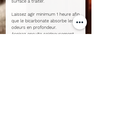
surface à traiter.
Laissez agir
minimum 1 heure
afin
que le bicarbonate absorbe les
odeurs en profondeur.
Aspirez ensuite soigneusement
pour révéler un parfum délicat et
sophistiqué.
🌿 Signature Olfactive Éclat du
Sahara
Une fragrance lumineuse et
chaleureuse inspirée des dunes
dorées.
Bergamote
: une ouverture
fraîche et pétillante
Bois de cèdre
: une note
boisée élégante et structurée