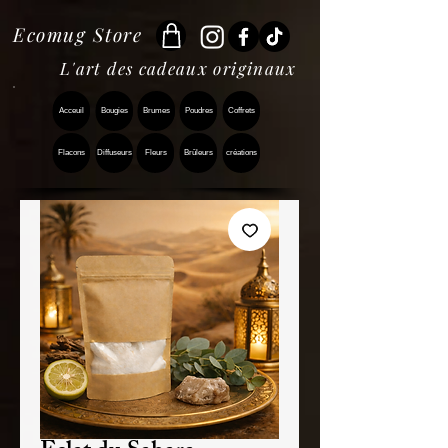
Ecomug Store
L'art des cadeaux originaux
Acceuil
Bougies
Brumes
Poudres
Coffrets
Flacons
Diffuseurs
Fleurs
Brûleurs
créations