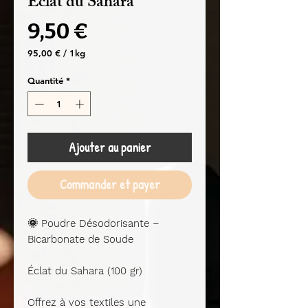
Eclat du Sahara
Prix
9,50 €
95,00 €
/
1kg
95,00 €
pour
Quantité
*
1
Kilogramme
Ajouter au panier
Commander et payer
🌞 Poudre Désodorisante –
Bicarbonate de Soude
Éclat du Sahara
(100 gr)
Offrez à vos textiles une