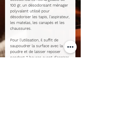
100 gr, un désodorisant ménager
polyvalent utilisé pour
désodoriser les tapis, l'aspirateur,
les matelas, les canapés et les
chaussures.
Pour l'utilisation, il suffit de
saupoudrer la surface avec la
poudre et de laisser reposer
pendant 2 heures avant d'aspirer.
Il est cependant recommandé
d'éviter les surfaces en cuir et en
soie.
Notre poudre contient 100 gr de
composition à base de
bicabornate de soude, de farine
de tapioka, et de parfum de