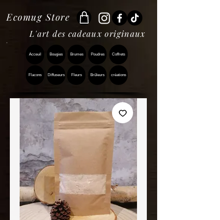
Ecomug Store
L'art des cadeaux originaux
Acceuil
Bougies
Brumes
Poudres
Coffrets
Flacons
Diffuseurs
Fleurs
Brûleurs
créations