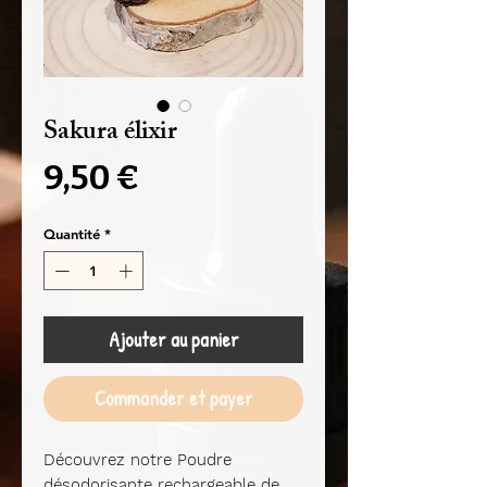
Sakura élixir
Prix
9,50 €
Quantité
*
Ajouter au panier
Commander et payer
Découvrez notre Poudre
désodorisante rechargeable de