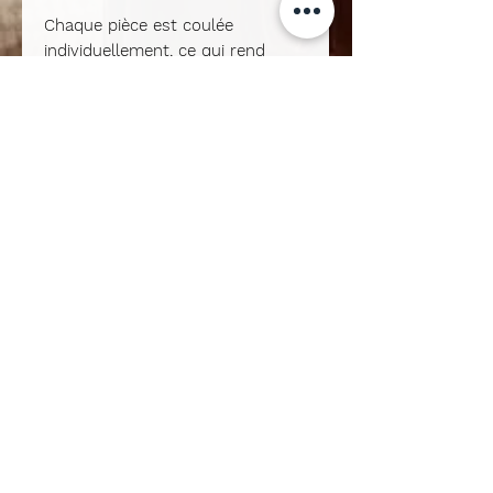
Chaque pièce est coulée
individuellement, ce qui rend
chaque création absolument
unique
: nuances, éclats dorés et
détails décoratifs varient
naturellement à chaque coulage,
offrant un Teddy avec sa propre
personnalité.
Idéal pour sublimer un intérieur,
apporter une touche de luxe
discret ou célébrer un moment
précieux, ce Teddy est également
un
cadeau parfait pour une
naissance
, un baptême ou une
décoration douce et élégante
dans une chambre d’enfant.
Une création artisanale pleine de