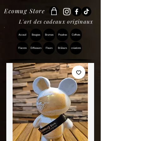
Ecomug Store
L'art des cadeaux originaux
Acceuil
Bougies
Brumes
Poudres
Coffrets
Flacons
Diffuseurs
Fleurs
Brûleurs
créations