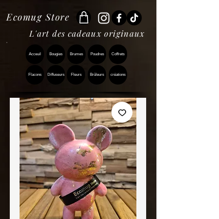
Ecomug Store
L'art des cadeaux originaux
Acceuil
Bougies
Brumes
Poudres
Coffrets
Flacons
Diffuseurs
Fleurs
Brûleurs
créations